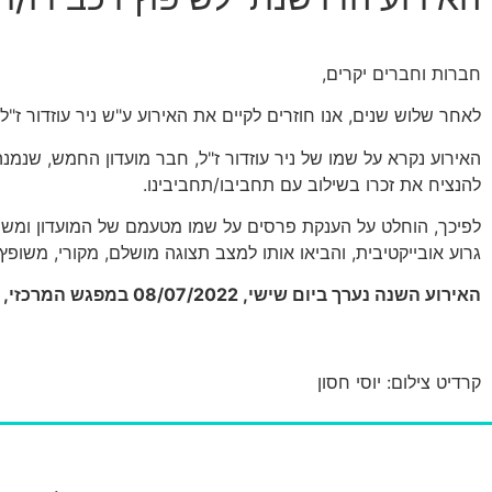
חברות וחברים יקרים,
לאחר שלוש שנים, אנו חוזרים לקיים את האירוע ע"ש ניר עוזדור ז"ל
האירוע נקרא על שמו של ניר עוזדור ז"ל, חבר מועדון החמש, שנ
להנציח את זכרו בשילוב עם תחביבו/תחביבינו.
לפיכך, הוחלט על הענקת פרסים על שמו מטעמם של המועדון ומשפח
גרוע אובייקטיבית, והביאו אותו למצב תצוגה מושלם, מקורי, משופץ 
האירוע השנה נערך ביום שישי, 08/07/2022 במפגש המרכזי, רחוב שושנה פרסיץ, חניון מכללת לוינסקי תל אביב, בשעה 17:00.
קרדיט צילום: יוסי חסון