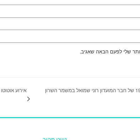
אתר שלי לפעם הבאה שאגיב.
השקת מרצדס 280SE משנת 1981 של חבר המועדון רוני שמואל במשמר השרון
אירוע אוטוטו אס
ניווט מהיר