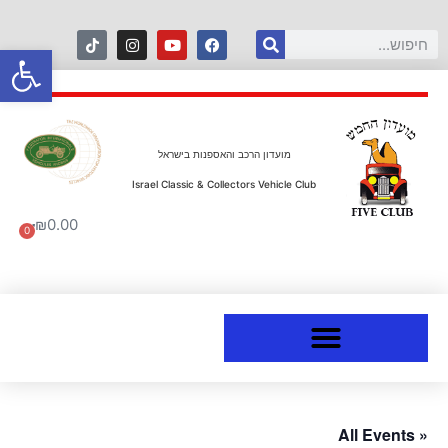
פתח סרגל
מועדון הרכב והאספנות בישראל
Israel Classic & Collectors Vehicle Club
₪
0.00
0
« All Events