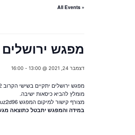
« All Events
מפגש ירושלים
דצמבר 24, 2021 @ 13:00
-
16:00
מפגש ירושלים יתקיים בשישי הקרוב 24/12 בחניון הסטף (הר איתן), החל מהשעה 13:00 .
מומלץ להביא כיסאות ישיבה.
מצורף קישור למיקום המפגש https://waze.com/ul/hsv8uz2d96
במידה והמפגש יתבטל כתוצאה מגש