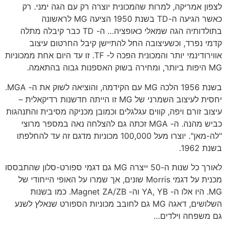
לצפון אמריקה, למרות שהמכונית יוצרה רק עם הגה ימני. רק
כאשר הגיעה ה-TD בשנת 1950 הציעה MG לראשונה
בתולדותיה הגה שמאלי כאופציה… ה- TD כבר קיבלה מתלה
קדמי נפרד, וכשעיצובה החל להתיישן קיבל החרטום עיצוב
אווירודינמי יותר והמכונית הפכה ל- TF. זו עד היום אחת ממכוניות
MG היפות ביותר, ומחירה בשוק האספנות גבוה בהתאמה.
בשנת 1956 הלכה MG עם הקידמה, והוציאה לשוק את ה- MGA.
יחסית לעיצוב השמרני של MG זו הייתה חדשנות רדיקאלית –
עיצוב זורם ויפה, קווים עגלגלים וכמובן מכניקה מסיבית והתנהגות
כביש מהנה. ה- MGA זכתה גם להצלחה נאה במספר מרוצי
"לה-מאן". יוצרו מעל 100,000 מכוניות מדגם זה עד להחלפתו
בשנת 1962.
לאורך כל שנות ה-50 ייצרה MG גם דגמי ספורט-סלון שהתבססו
מכנית על דגמי Morris שונים, אך שמרו על האופי הייחודי של
MG. היו אלו ה- YA, YB וה- Magnet ZA/ZB. כמו בשנות
השלושים, דאגה MG גם לחובב מכוניות הספורט שנאלץ לשנע
גם משפחה וילדים…