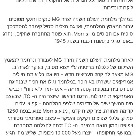
אלו התחרו ביגואר SS הגדולות של התקופה, ונחשבות כיום
ליקרות ונדירות.
במהלך מלחמת העולם השניה יצרה MG טנקים וחלקי מטוסים
עבור המאמץ המלחמתי, ואז גם הצליח ססיל קימבר להסתכסך
סופית עם הבוסים מ- Morris. הוא פוטר מהחברה שהקים, ונהרג
באופן טרגי בתאונת רכבת בשנת 1945.
לאחר מלחמת העולם השניה חזרה MG לעבודה ונרתמה למאמץ
השיקום של כלכלת בריטניה ע"י ייצוא מסיבי, בעיקר לארה"ב.
MG מצאה לה קהל מעריצים חדש – היו אלו כל אותם חיילים
אמריקאים ששרתו באירופה במלחמה וגילו את הכיף שבנהיגה
ספורטיבית במכונית קטנה וזריזה – אנטי-תזה ל"אוניות" הכביש
האמריקאיות הגדולות. הדגם הראשון שיוצר היה ה- TC, שבעצם
היה המשך ישיר של הדגמים שלפני המלחמה – קפיצי עלים
קדימה ואחורה, ציר קשיח קדמי, מנוע Morris צנוע בנפח 1250
סמ"ק, גלגלי שפיצים דקיקים והעיקר – עיצוב ספורטיבי מסורתי
ויפיפה והמון הנאה בנהיגה. ה- TC זכתה להצלחה מסחררת
(במושגי התקופה) – יוצרו מעל 10,000 מכוניות. שליש מהן הגיע