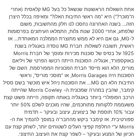
אחת השאלות הראשונות שנשאל כל בעל MG קלאסית (אחרי
ה"מוכר?") היא "מה ראשי התיבות האלו?" ומאיפה בכלל היצרן
הזה… בשנה האחרונה נחסכו לנו חלק מהתשובות, משום
שלפתע, אחרי 2000 שנות גלות, התמלאו העיתונים בפרסומות
ל-MG, גם אם היא לא ממש מתוצרת הממלכה המאוחדת… אז
ראשית, תשובה לשאלות: חברת MG נוסדה באנגליה בשנת
1925 על בסיס של סוכנות מכירות ומוסך של חברת Morris
באוקספורד, אנגליה. הסוכנות הייתה רכושו הפרטי של ויליאם
מוריס, הלא הוא מייסד חברת המכוניות המפורסמת. השם של
הסוכנות היה Morris Garages, או "מוסכי מוריס", וראשי
התיבות הלא הם MG… את הסוכנות ניהל איש מוכשר בשם ססיל
קימבר, שהבין במהרה שמכונית ה- Morris Cowley שהייתה
הרכב הפופולרי ביותר באנגליה באותה תקופה, הייתה פשוט קצת
משעממת ללקוחות מתוחכמים, שהיו מוכנים לשלם 50% יותר
עבור 10% תוספת של ביצועים, עיצוב ובעיקר – תדמית
ספורטיבית. אז קימבר ביקש מהחבר'ה במוסך להנמיך את ה-
Morris ע"י החלפת קפיצי העלים לשטוחים יותר, לשחק קצת עם
הכיוון של המנוע ובעיקר – לשפר קצת את העיצוב החיצוני.