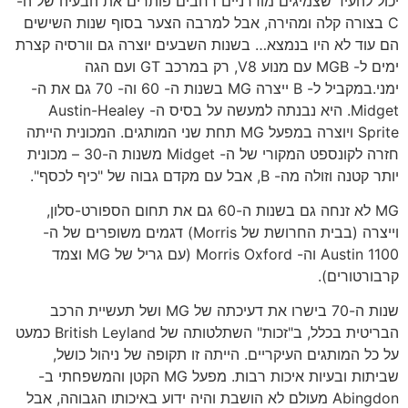
יכול להעיד שצמיגים מודרניים רחבים פותרים את הבעיה של ה-
C בצורה קלה ומהירה, אבל למרבה הצער בסוף שנות השישים
הם עוד לא היו בנמצא… בשנות השבעים יוצרה גם וורסיה קצרת
ימים ל- MGB עם מנוע V8, רק במרכב GT ועם הגה
ימני.במקביל ל- B ייצרה MG בשנות ה- 60 וה- 70 גם את ה-
Midget. היא נבנתה למעשה על בסיס ה- Austin-Healey
Sprite ויוצרה במפעל MG תחת שני המותגים. המכונית הייתה
חזרה לקונספט המקורי של ה- Midget משנות ה-30 – מכונית
יותר קטנה וזולה מה- B, אבל עם מקדם גבוה של "כיף לכסף".
MG לא זנחה גם בשנות ה-60 גם את תחום הספורט-סלון,
וייצרה (בבית החרושת של Morris) דגמים משופרים של ה-
Austin 1100 וה- Morris Oxford (עם גריל של MG וצמד
קרבורטורים).
שנות ה-70 בישרו את דעיכתה של MG ושל תעשיית הרכב
הבריטית בכלל, ב"זכות" השתלטותה של British Leyland כמעט
על כל המותגים העיקריים. הייתה זו תקופה של ניהול כושל,
שביתות ובעיות איכות רבות. מפעל MG הקטן והמשפחתי ב-
Abingdon מעולם לא הושבת והיה ידוע באיכותו הגבוהה, אבל