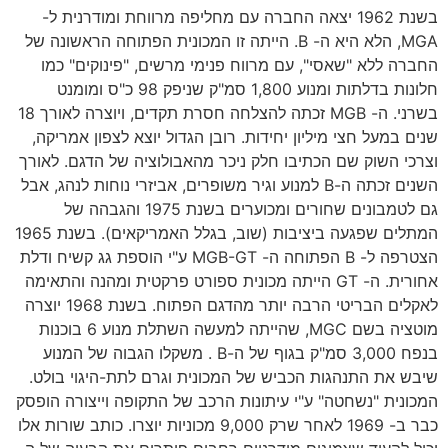
בשנת 1962 יצאה החברה עם מחליפה מרווחת ומודרנית ל-
MGA, הלא היא ה- B. הייתה זו המכונית הפתוחה הראשונה של
החברה ללא "שאסי", עם מרווח פנימי מרשים, "פינוקים" כמו
חלונות בדלתות ומנוע 1,800 סמ"ק שניפק 98 כ"ס ומומנט
בשרני. ה- MGB זכתה להצלחה חסרת תקדים, ויוצרה לאורך 18
שנים במעל חצי מיליון יחידות. רובן הגדול יוצא לצפון אמריקה,
וצרכי השוק שם הכתיבו חלק ניכר מהאבולוציה של הדגם. לאורך
השנים זכתה ה-B למנוע וגיר משופרים, אביזרי נוחות לנהג, אבל
גם לטמבונים שחורים ומכוערים בשנת 1975 והגבהה של
המתלים שפגעה ביציבות (שוב, בגלל האמריקאים). בשנת 1965
הצטרפה ל- B הפתוחה ה- MGB-GT ע"י הוספת גג קשיח ודלת
אחורית. ה- GT הייתה מכונית ספורט פרקטית ומהנה והתאימה
לאקלים הבריטי הרבה יותר מהדגם הפתוח. בשנת 1968 יוצרה
מוטציה בשם MGC, שהייתה למעשה השתלת מנוע 6 בוכנות
בנפח 3,000 סמ"ק בגוף של ה-B . משקלו הגבוה של המנוע
שיבש את התנהגות הכביש של המכונית וגרם לתת-היגוי בולט.
המכונית "נשחטה" ע"י עיתונות הרכב של התקופה וייצורה הופסק
כבר ב- 1969 לאחר שרק 9,000 מכוניות יוצרו. כותב שורות אלו