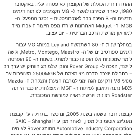
ההתדרדרות הכוללת של הקונצרן לא פסחה עליו. באוקטובר
1980, לאחר שסירבו לאשר ל- MG תקציבים לפיתוח דגמים
חדשים וה- B הפכה כבר לאנכרוניסטית – נסגר המפעל. ה-
MGB וה- Midget האחרונות שירדו מפס הייצור הועברו מייד
למוזיאון מורשת הרכב הבריטית – יום עצוב.
במהלך שנות ה- 80 השתמשה Leyland במותג MG עבור
דגמים ספורטיביים של ה- Metro, Montego, Maestro, וקשה
לומר שמכוניות אלו הוסיפו כבוד למותג. בשנות ה- 90 הופרטה
ליילנד, הפכה ל- Rover Group והובן שלמותג הוותיק יש ערך רב
– בתחילה יוצרה סדרה מצומצמת של 2500MGB משופרות עם
מנועי V8 (רק עם הגה ימני למרבה הצער) והצלחת ה- Mazda
MX5 נתנה תיאבון לפיתוח ה- MGF המוצלחת. זו כבר הייתה
Roadster רצינית ויורשת ראויה למורשת המכובדת.
קבוצת רובר פשטה בשנת 2005, ונרכשה בתחילה ע"י קבוצת
נאנג'ינג אוטומוביל מסין, ולאחר מכן ע"י SAIC – Shanghai
Automotive Industry Corporation.המותג Rover לא היה