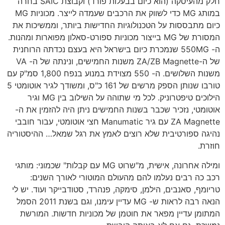
חלק מהעיסקה (הוא כיום בבעלות פורד) וקבוצת SAIC בחרה
במותג MG כדי לשווק את הרכבים שעמדה לייצר. מכוניות MG
כיום מתבססות על הטכנולוגיות החדישות ביותר, וממשיכות את
המסורת של MG בייצור מכוניות ספורט-סאלון מפוארות ומהנות.
ה- 550MG שנמכרת כיום בישראל היא בעצם נכדתה הרוחנית
של ה-ZA/ZB Magnette משנות החמישים, ונינתה של ה- VA
משנות השלושים. ה- 550 מצוידת במנוע בנפח 1,800 סמ"ק עם
טורבו שנותן הספק מרשים של 161 כ"ס, ומשודך לגיר אוטומטי 5
הילוכים טיפטרוניק. לכל מי שתוהה על השילוב בין MG וגיר
אוטומטי, נזכיר שכבר בשנות החמישים ניתן היה להזמין את ה-
ZA Magnette עם גיר Manumatic חצי אוטומטי, עבור חובבי
נהיגה ספורטיבית שלא רוצים לאמץ את רגל שמאל… ההיסטוריה
חוזרת.
ומילה אחרונה, אישית, מ"שרוט MG עם קבלות" שכמוני: מותגי
רכב כה רבים נעלמו להם מהעולם המוטורי לאורך השנים:
טריומף, סאנבים, הילמן, סימקה, פנהרד, סטודבייקר ועוד. יש לי
הנאה רבה לראות ש- MG עדיין עימנו, וגם בשנת 2011 הסמל
המתומן עדיין מפאר את חוטמן של מכוניות חדשות. המורשת