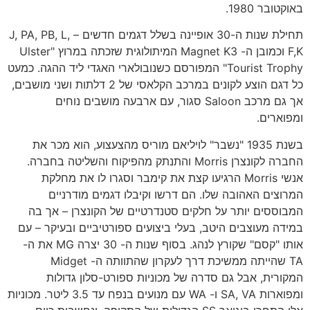
באוקטובר 1980.
תחילת שנות ה-30 אופיינה בשלל דגמים חדשים – J, PA, PB, L,
F,K וכמובן ה- Magnet K3 המיתולוגית שזכתה במרוץ "Ulster
Tourist Trophy" המפורסם כשנובולארי האגדי ליד ההגה. כמעט
כל דגם הוצע לקונים במרכב הקלאסי של 2 דלתות ושני מושבים,
אך גם מרכב Saloon סגור, עם ארבעה מושבים נוחים
ומפוארים.
בשנת 1935 "נשבר" לויליאם מוריס מהצעצוע, הוא מכר את
החברה לקונצרן Morris והתנתק מהפיקוח והשליטה בחברה.
אנשי Morris הרגיעו קצת את קימבר וסגרו לו את מחלקת
המרוצים האהובה שלו. הם דרשו וקיבלו דגמים מודרניים
המבוססים יותר על חלקים סטנדרטיים של הקונצרן – אך בה
במידה מעוצבים היטב, בעלי ביצועים ספורטיביים ובעיקר – עם
אותו "קסם" שקורץ לנהג. בסוף שנות ה- 30 יצרה MG את ה-
TA שהייתה ממשיכת דרך לעקרון שהתוותה ה- Midget
המקורית, אבל גם סדרה של מכוניות ספורט-סלון גדולות
ומפוארות SA, VA ו- WA עם מנועים בנפח עד 3.5 ליטר. מכוניות