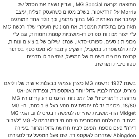
התוצאה נקראה MG Special , ועדיין נשאה את הסמל של
Morris על הרדיאטור. בשלב מסוים כשהעסק הצליח, עיצב
קימבר את האותיות MG בתוך מתומן, וכך נולד אחד המותגים
האהובים בתולדות המכונית. את המוניטין העיקרי שלה רכשה MG
ע"י ייצור מכוניות ספורט דו-מושביות קטנות וחמודות, וגם ע"י
מכוניות נוסעים, ספורט-סדאן, שנתנו שילוב של ביצועים ונוחות,
לנהג ולמשפחה. במקביל, השקיע קימבר לא מעט כסף בפיתוח
קבוצת מרוצים רשמית של המפעל, שתיצור לו תדמית
ספורטיבית ומורשת.
בשנת 1927 נרשמה MG כיצרן עצמאי בבעלות אישית של ויליאם
מוריס, עברה לבניין גדול יותר באוקספורד, ונפרדה אט-אט
מהזהות ה"מוריסית" של המכוניות. הדגמים העיקריים היו MG
18/80, מכונית גדולה יחסית עם מנוע בעל 6 בוכנות, וה- MG
Midget הדו-מושבית שהייתה למעשה הבסיס לרוב דגמי MG
בעתיד. ההצלחה המסחרית הייתה מיידיתוגרמה ל- MG "לעבור
דירה" פעם נוספת, הפעם לבית חרושת גדול ומרווח בעיירה
Abingdon שמדרום לאוקספורד. שם פעל המפעל עד לסגירתו